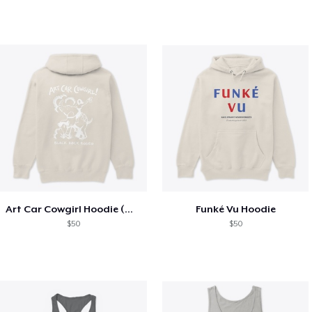
Art Car Cowgirl Hoodie (multiple colors)
Funké Vu Hoodie
$50
$50