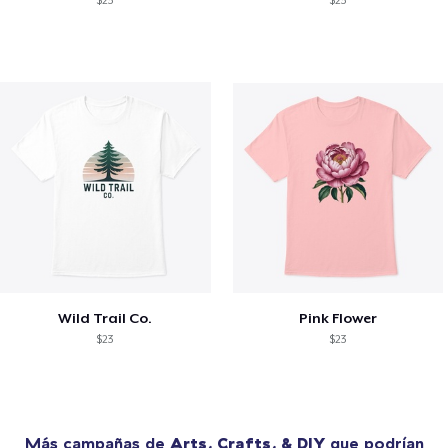
$23
$23
Wild Trail Co.
Pink Flower
$23
$23
Más campañas de
Arts, Crafts, & DIY
que podrían