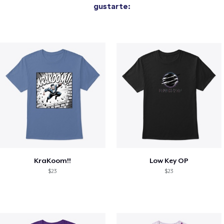
gustarte:
KraKoom!!
Low Key OP
$23
$23