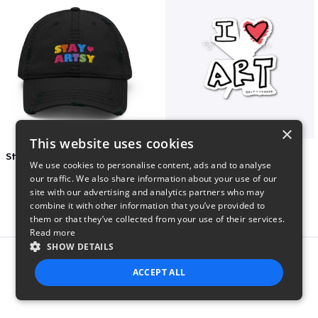
×
This website uses cookies
Stay Artsy Embroidered Hat
art love
We use cookies to personalise content, ads and to analyse
$27
$7
our traffic. We also share information about your use of our
site with our advertising and analytics partners who may
combine it with other information that you’ve provided to
them or that they’ve collected from your use of their services.
Read more
SHOW DETAILS
Report this product
ACCEPT ALL
STRICTLY NECESSARY
PERFORMANCE