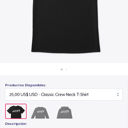
Cómo funciona
40,00 US$
Venda en todas partes
Venda lo que sea
Productos Disponibles:
Descripción: