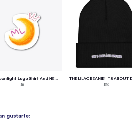
lo añadido al
carrito
NEW Moonlight Logo Shirt And NEW Sticker
$11
$30
alizar y pagar pedido
Seguir com
Die Cut Sticker
10,99 US$
n gustarte:
Unisex Classic Pullover Hoodie