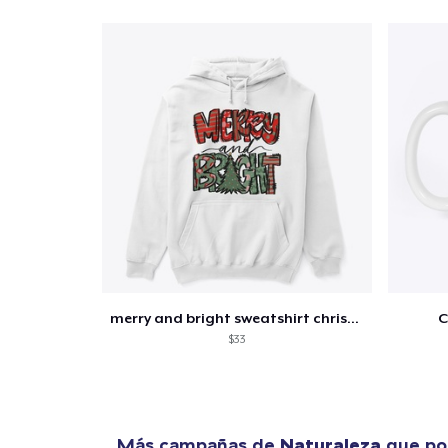
merry and bright sweatshirt christmas
C
$33
Más campañas de
Naturaleza
que pod