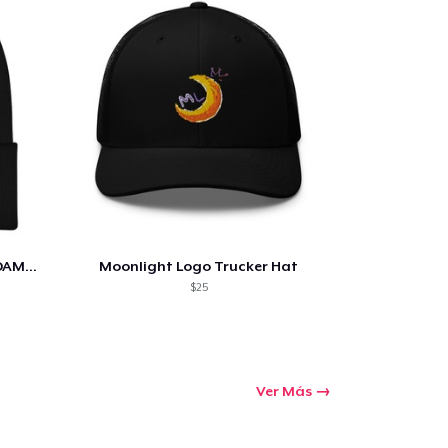
Ir al carrito
Cant.
THE LILAC BEANIE! ITS ABOUT DAMN TIME
Moonlight Logo Trucker Hat
$25
prando
Ver Más