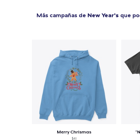
Más campañas de
New Year's
que pod
Merry Chrismas
"N
$41