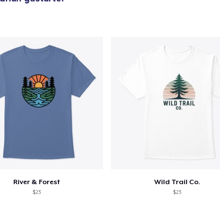
River & Forest
Wild Trail Co.
$23
$23