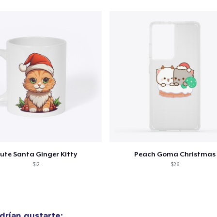
38,99 US$
ute Santa Ginger Kitty
Peach Goma Christmas
$12
$26
rían gustarte: