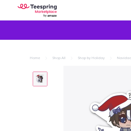
Home
Shop All
Shop by Holiday
Navida