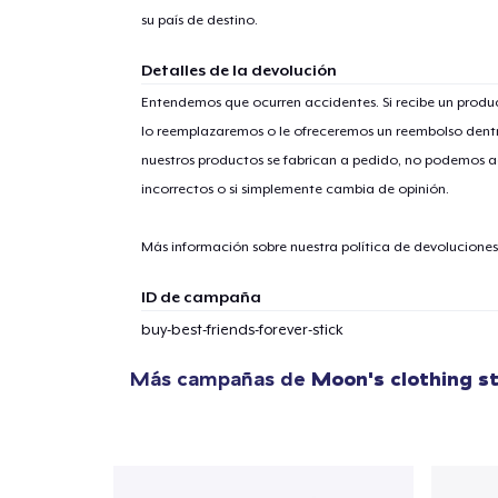
su país de destino.
Detalles de la devolución
Entendemos que ocurren accidentes. Si recibe un prod
lo reemplazaremos o le ofreceremos un reembolso dentr
nuestros productos se fabrican a pedido, no podemos ac
incorrectos o si simplemente cambia de opinión.
Más información sobre nuestra política de devolucione
ID de campaña
buy-best-friends-forever-stick
Más campañas de
Moon's clothing s