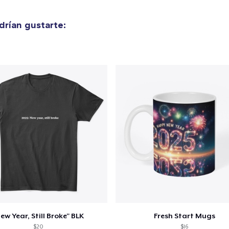
rían gustarte:
ew Year, Still Broke" BLK
Fresh Start Mugs
$20
$16