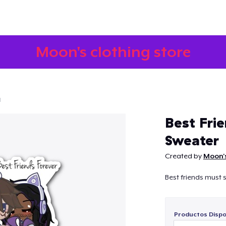
Moon's clothing store
d
Continuar
Best Frie
Sweater
Created by
Moon's
Best friends must 
Productos Dispo