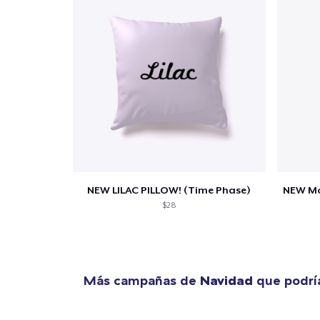
1
artícu
NEW LILAC PILLOW! (Time Phase)
$28
Fin
Más campañas de
Navidad
que podría