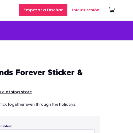
Empezar a Diseñar
Iniciar sesión
nds Forever Sticker &
 clothing store
stick together even through the holidays.
nibles: