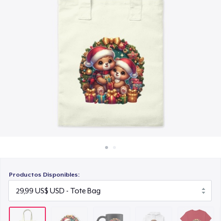
Cómo funciona
18,99 US$
Venda en todas partes
Unisex Classic Pullover Hoodie
Venda lo que sea
40,99 US$
Classic Crew Neck T-Shirt
22,99 US$
Comfort Tee
23,99 US$
Mug
15,99 US$
Productos Disponibles: