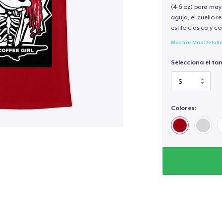
(4-6 oz) para may
aguja, el cuello 
estilo clásico y 
Mostrar Más Detall
Selecciona el ta
Colores: