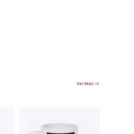
Ir al carrito
Cant.
prando
Ver Más