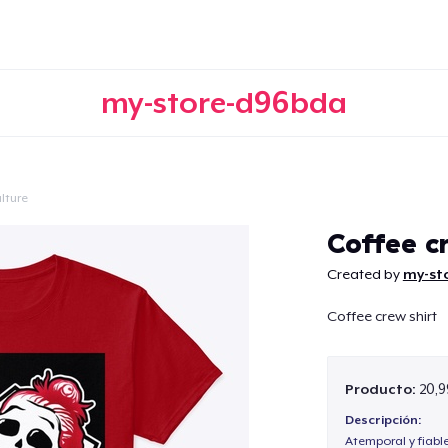
my-store-d96bda
lture
Continuar
Coffee c
Created by
my-st
Coffee crew shirt
Producto:
20,9
Descripción:
Atemporal y fiabl