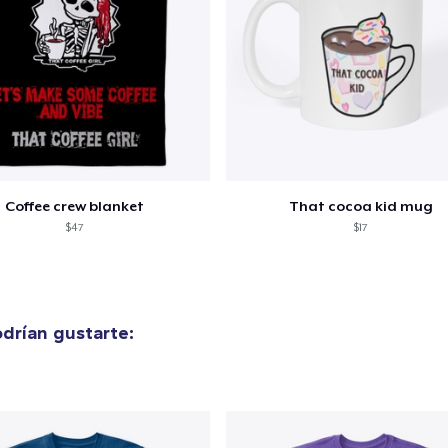
Coffee crew blanket
That cocoa kid mug
$47
$17
drían gustarte: