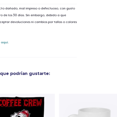
ucto dañado, mal impreso o defectuoso, con gusto
o de los 30 días. Sin embargo, debido a que
eptar devoluciones ni cambios por tallas o colores
lo añadido al
carrito
s
aquí
.
alizar y pagar pedido
Seguir com
que podrían gustarte: