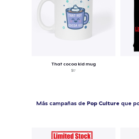
That cocoa kid mug
$17
Más campañas de
Pop Culture
que po