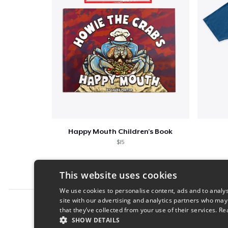
Happy Mouth Children's Book
$15
This website uses cookies
We use cookies to personalise content, ads and to analys
site with our advertising and analytics partners who may
Report this product
that they’ve collected from your use of their services.
Re
SHOW DETAILS