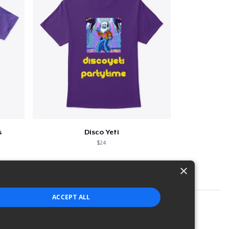
s
Disco Yeti
$24
×
ACCEPT ALL