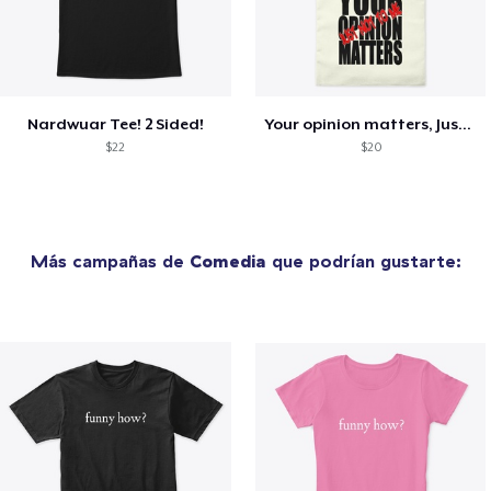
Nardwuar Tee! 2 Sided!
Your opinion matters, Just not to me!
$22
$20
Más campañas de
Comedia
que podrían gustarte: