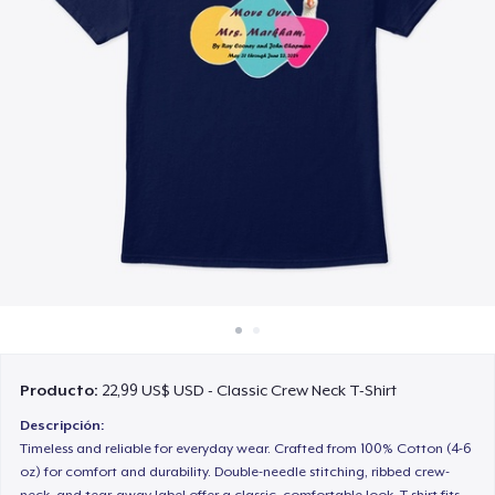
Cómo funciona
Venda en todas partes
Venda lo que sea
Producto:
22,99 US$ USD - Classic Crew Neck T-Shirt
Descripción:
Timeless and reliable for everyday wear. Crafted from 100% Cotton (4-6
oz) for comfort and durability. Double-needle stitching, ribbed crew-
neck, and tear-away label offer a classic, comfortable look. T-shirt fits