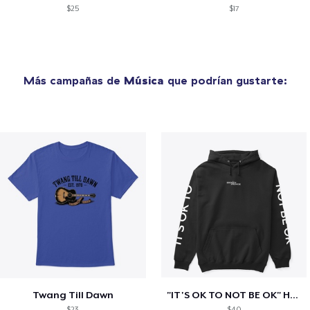
$25
$17
Más campañas de
Música
que podrían gustarte:
Twang Till Dawn
"IT'S OK TO NOT BE OK" Hoodie (BP LOGO)
$23
$40