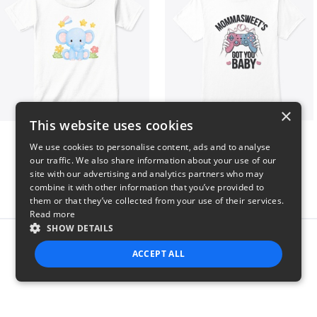
×
This website uses cookies
Baby Elephant
MommaSweet Got You Baby
We use cookies to personalise content, ads and to analyse
$28
$21
our traffic. We also share information about your use of our
site with our advertising and analytics partners who may
combine it with other information that you’ve provided to
them or that they’ve collected from your use of their services.
Read more
SHOW DETAILS
Report this product
ACCEPT ALL
STRICTLY NECESSARY
PERFORMANCE