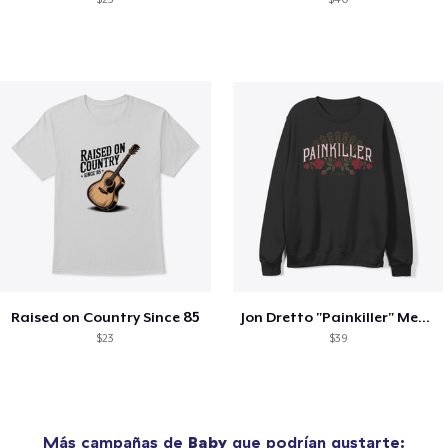
Raised on Country Since 85
Jon Dretto "Painkiller" Merch Collection
$23
$39
Más campañas de
Baby
que podrían gustarte: