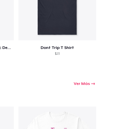
Love Thy Neighbor - Our Classic Design
Dont Trip T Shirt
$23
Ver Más