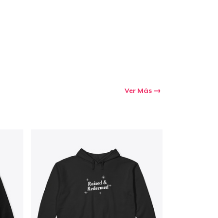
Ir al carrito
Cant.
Ver Más
prando