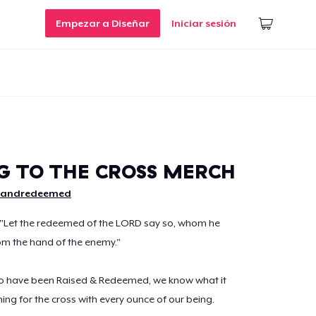
Empezar a Diseñar
Iniciar sesión
G TO THE CROSS MERCH
dandredeemed
, "Let the redeemed of the LORD say so, whom he
m the hand of the enemy."
ho have been Raised & Redeemed, we know what it
nning for the cross with every ounce of our being.