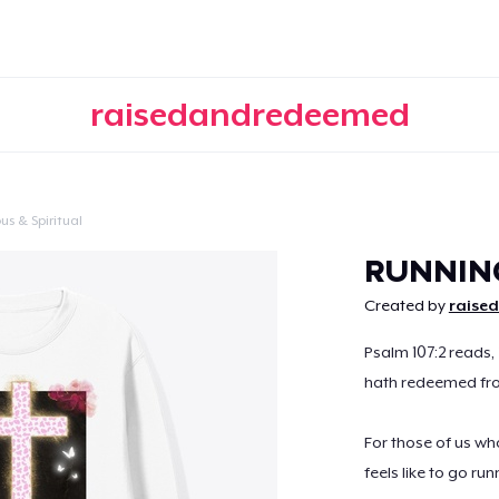
raisedandredeemed
us & Spiritual
Continuar
RUNNIN
Created by
raise
Psalm 107:2 reads
hath redeemed fro
For those of us w
feels like to go ru