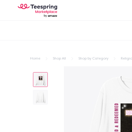
Home
Shop All
Shop by Category
Religio