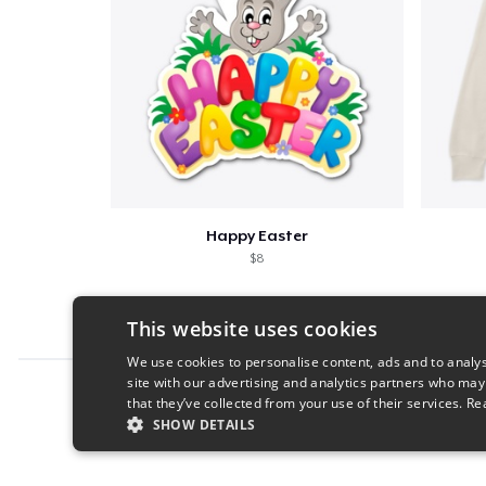
Happy Easter
$8
This website uses cookies
We use cookies to personalise content, ads and to analys
site with our advertising and analytics partners who may
Report this product
that they’ve collected from your use of their services.
Re
SHOW DETAILS
STRICTLY NECESSARY
PERFORMANC