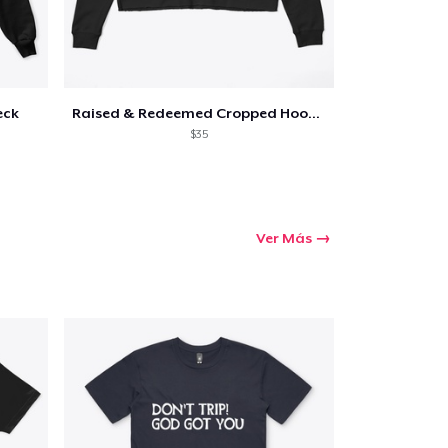
eck
Raised & Redeemed Cropped Hoodie
$35
Ver Más