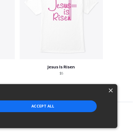
Jesus Is Risen
$5
×
ACCEPT ALL