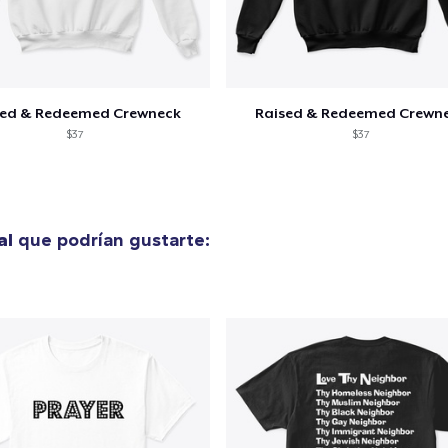
Unisex Premium Pullover Hoodie
52,99 US$
Mug
sed & Redeemed Crewneck
Raised & Redeemed Crewn
16,99 US$
$37
$37
Heavy Tee
39,99 US$
al
que podrían gustarte:
Tru Transfer Printed Classic Tee
25,99 US$