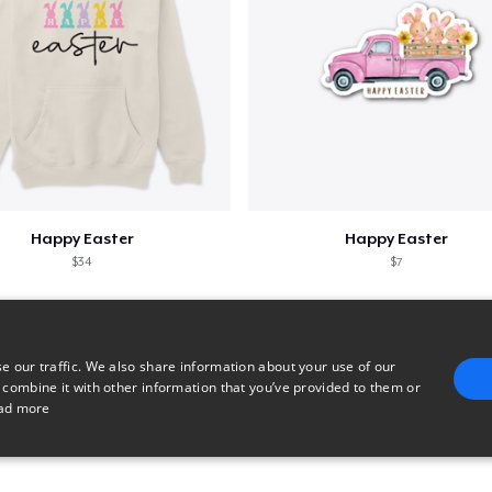
Happy Easter
Happy Easter
$34
$7
e our traffic. We also share information about your use of our
 combine it with other information that you’ve provided to them or
ad more
E
TARGETING
FUNCTIONALITY
UNCLASSIFIED