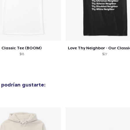
Classic Tee (BOOM)
$18
$27
podrían gustarte: