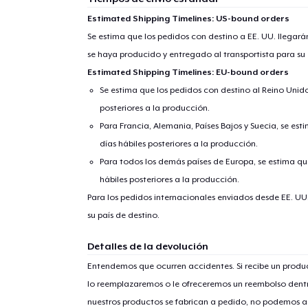
Estimated Shipping Timelines: US-bound orders
Se estima que los pedidos con destino a EE. UU. llegará
se haya producido y entregado al transportista para su
Estimated Shipping Timelines: EU-bound orders
Se estima que los pedidos con destino al Reino Unido 
posteriores a la producción.
Para Francia, Alemania, Países Bajos y Suecia, se est
días hábiles posteriores a la producción.
Para todos los demás países de Europa, se estima que
hábiles posteriores a la producción.
Para los pedidos internacionales enviados desde EE. UU
su país de destino.
Detalles de la devolución
Entendemos que ocurren accidentes. Si recibe un prod
lo reemplazaremos o le ofreceremos un reembolso dentr
nuestros productos se fabrican a pedido, no podemos ac