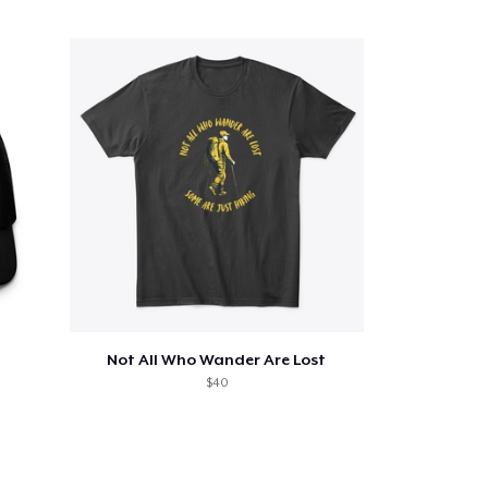
Cant.
prando
Not All Who Wander Are Lost
$40