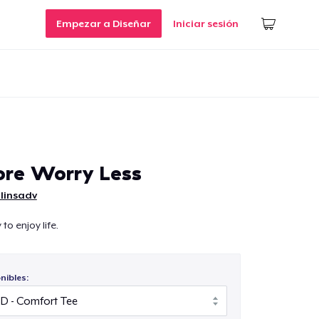
Empezar a Diseñar
Iniciar sesión
re Worry Less
linsadv
o enjoy life.
nibles: