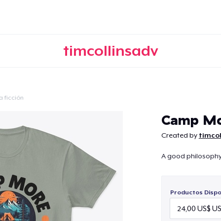
timcollinsadv
a ficción
Continuar
Camp Mo
Created by
timcol
A good philosophy t
Productos Dispo