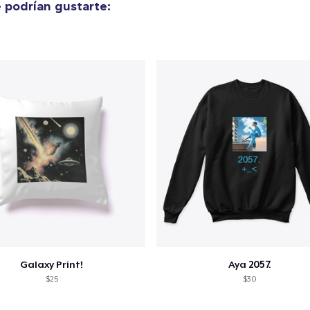
 podrían gustarte:
30,00 US$
Galaxy Print!
Aya 2057.
$25
$30