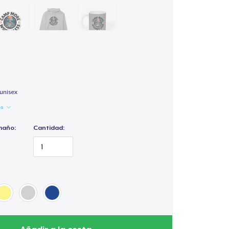
unisex
es
maño:
Cantidad: