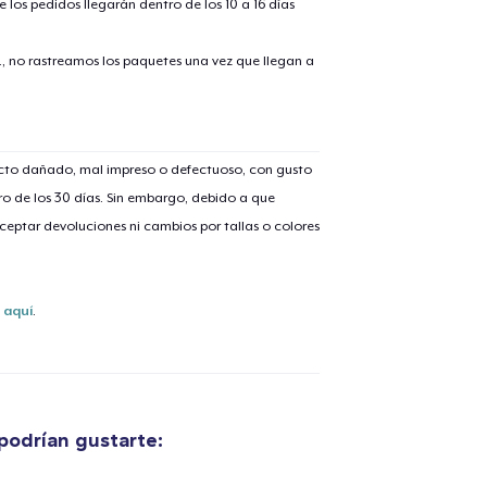
 los pedidos llegarán dentro de los 10 a 16 días
., no rastreamos los paquetes una vez que llegan a
ucto dañado, mal impreso o defectuoso, con gusto
o de los 30 días. Sin embargo, debido a que
eptar devoluciones ni cambios por tallas o colores
s
aquí
.
odrían gustarte:
lo añadido al
carrito