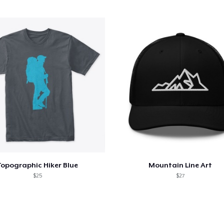
alizar y pagar pedido
Seguir com
Comfort Tee
24,00 US$
Die Cut Sticker
7,00 US$
Unisex Classic Pullover Hoodie
40,00 US$
Topographic Hiker Blue
Mountain Line Art
$25
$27
Mug
16,00 US$
Classic Long Sleeve Tee