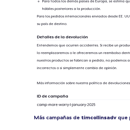
Para todos los demás países de Europa, se estima que
hábiles posteriores a la producción.
Para los pedidos internacionales enviados desde EE. UU
su país de destino.
Detalles de la devolución
Entendemos que ocurren accidentes. Si recibe un prod
lo reemplazaremos o le ofreceremos un reembolso dentr
nuestros productos se fabrican a pedido, no podemos ac
incorrectos o si simplemente cambia de opinión.
Más información sobre nuestra política de devolucione
ID de campaña
camp-more-worry-l-january-2025
Más campañas de
timcollinsadv
que p
1
artícu