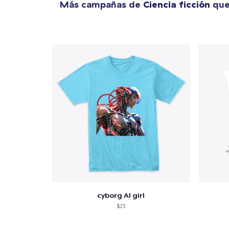
Más campañas de
Ciencia ficción
que
cyborg AI girl
$23