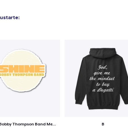
ustarte:
Shine - Bobby Thompson Band Merch
B