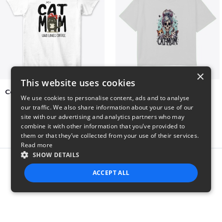
×
This website uses cookies
Cat Mom Who Loves Coffee
cat super mom
We use cookies to personalise content, ads and to analyse
$20
$27
our traffic. We also share information about your use of our
site with our advertising and analytics partners who may
combine it with other information that you’ve provided to
them or that they’ve collected from your use of their services.
Read more
SHOW DETAILS
Report this product
ACCEPT ALL
STRICTLY NECESSARY
PERFORMANCE
TARGETING
FUNCTIONALITY