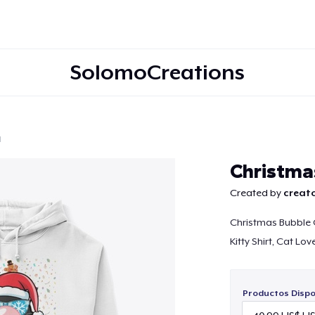
SolomoCreations
d
Continuar
Christma
Created by
creato
Christmas Bubble 
Kitty Shirt, Cat L
Productos Dispo