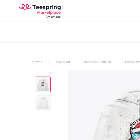
Home
Shop All
Shop by Holiday
Navida