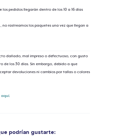
 los pedidos llegarán dentro de los 10 a 16 días
., no rastreamos los paquetes una vez que llegan a
lo añadido al
carrito
ucto dañado, mal impreso o defectuoso, con gusto
o de los 30 días. Sin embargo, debido a que
eptar devoluciones ni cambios por tallas o colores
alizar y pagar pedido
Seguir com
s
aquí
.
Unisex Classic Pullover Hoodie
40,99 US$
Comfort Tee
ue podrían gustarte: