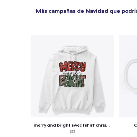
Más campañas de
Navidad
que podría
merry and bright sweatshirt christmas
C
$33