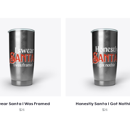
23,99 US$
Mug
15,99 US$
Unisex Classic Crewneck Sweatshirt
32,99 US$
Classic Long Sleeve Tee
30,99 US$
wear Santa I Was Framed
Honestly Santa I Got Nothi
$26
$26