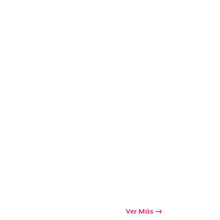
Ir al carrito
Cant.
prando
Ver Más