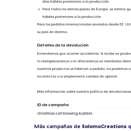
días hábiles posteriores a la producción.
Para todos los demás países de Europa, se estima que
hábiles posteriores a la producción.
Para los pedidos internacionales enviados desde EE. UU
su país de destino.
Detalles de la devolución
1
artícu
Entendemos que ocurren accidentes. Si recibe un prod
lo reemplazaremos o le ofreceremos un reembolso dentr
nuestros productos se fabrican a pedido, no podemos ac
incorrectos o si simplemente cambia de opinión.
Fin
Más información sobre nuestra política de devolucione
ID de campaña
christmas-cat-blowing-bubble
Más campañas de
SolomoCreations
q