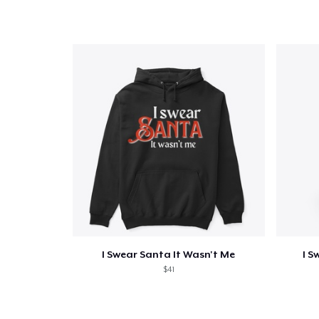
I Swear Santa It Wasn't Me
I S
$41