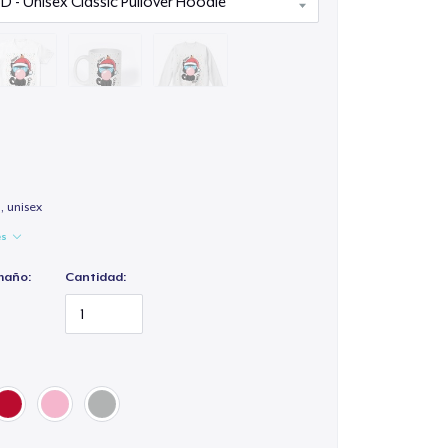
, unisex
es
maño:
Cantidad: