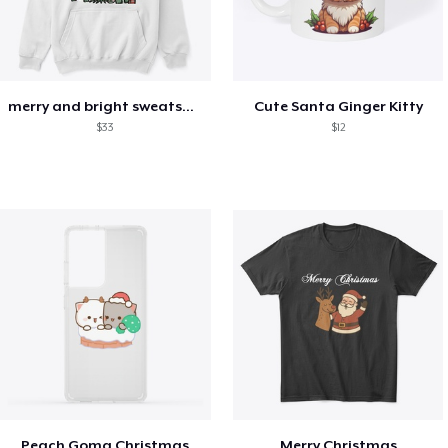
merry and bright sweatshirt christmas
Cute Santa Ginger Kitty
$33
$12
Peach Goma Christmas
Merry Christmas