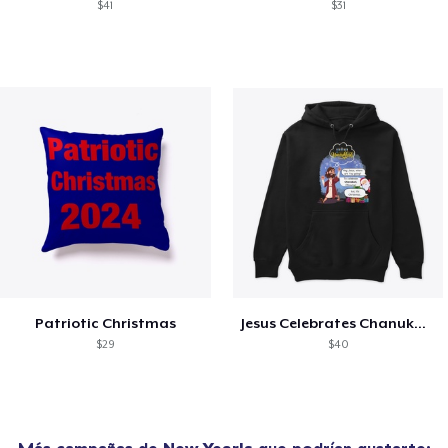
$41
$31
Patriotic Christmas
Jesus Celebrates Chanukah Meme
$29
$40