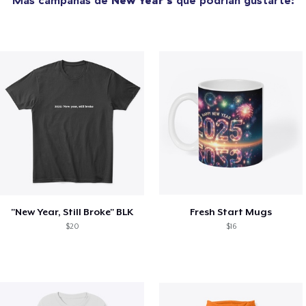
Más campañas de
New Year's
que podrían gustarte:
"New Year, Still Broke" BLK
Fresh Start Mugs
$20
$16