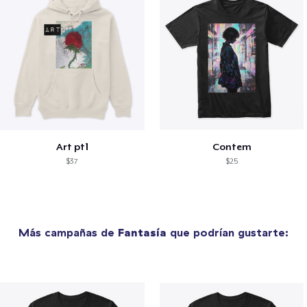
Art pt1
Contem
$37
$25
Más campañas de
Fantasía
que podrían gustarte: