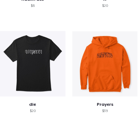
$8
$20
die
Prayers
$20
$39