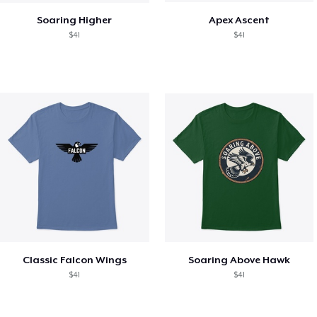
Soaring Higher
Apex Ascent
$41
$41
Classic Falcon Wings
Soaring Above Hawk
$41
$41