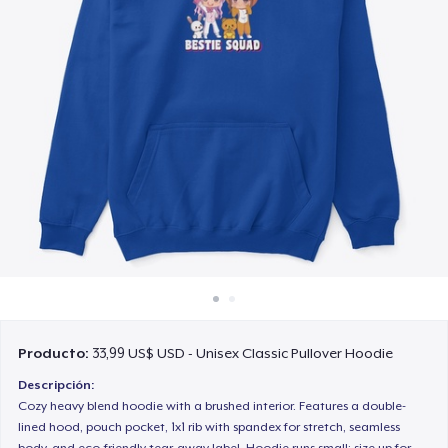
Cómo funciona
Venda en todas partes
Venda lo que sea
Producto:
33,99 US$ USD - Unisex Classic Pullover Hoodie
Descripción:
Cozy heavy blend hoodie with a brushed interior. Features a double-
lined hood, pouch pocket, 1x1 rib with spandex for stretch, seamless
body, and eco-friendly tear-away label. Hoodie runs small; size up for