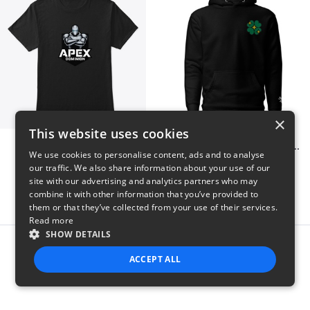
×
This website uses cookies
Apex Dominion
Shiny Luck Embroidered Hoodie
We use cookies to personalise content, ads and to analyse
$23
$55
our traffic. We also share information about your use of our
site with our advertising and analytics partners who may
combine it with other information that you’ve provided to
them or that they’ve collected from your use of their services.
Read more
SHOW DETAILS
Report this product
ACCEPT ALL
STRICTLY NECESSARY
PERFORMANCE