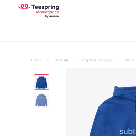
Home
Shop All
Shop by Category
Divert