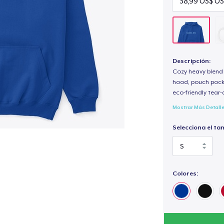
Descripción:
Cozy heavy blend 
hood, pouch pocket
eco-friendly tear-a
Mostrar Más Detall
Selecciona el ta
Colores: