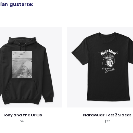
ían gustarte:
lo añadido al
carrito
alizar y pagar pedido
Seguir com
Unisex Classic Pullover Hoodie
38,99 US$
Mug
15,99 US$
Tony and the UFOs
Nardwuar Tee! 2 Sided!
$41
$22