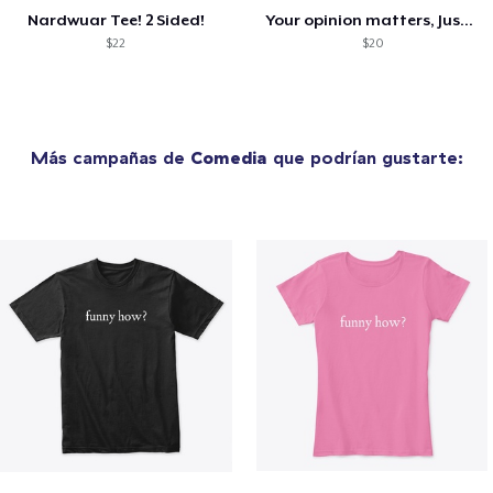
Nardwuar Tee! 2 Sided!
Your opinion matters, Just not to me!
$22
$20
Más campañas de
Comedia
que podrían gustarte: