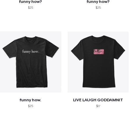
funny how?
funny how?
$25
$25
funny how.
LIVE LAUGH GODDAMNIT
$25
$17