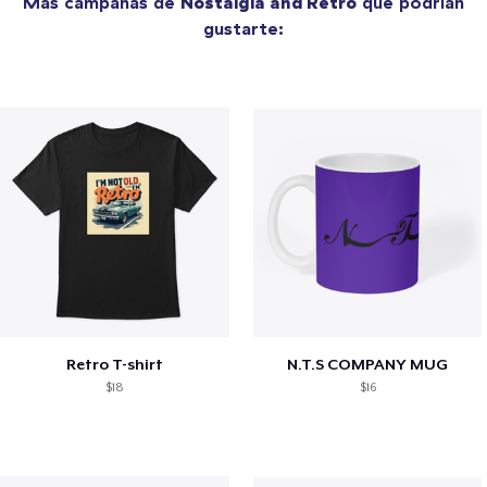
Más campañas de
Nostalgia and Retro
que podrían
gustarte:
Retro T-shirt
N.T.S COMPANY MUG
$18
$16