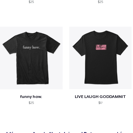
$25
$25
funny how.
LIVE LAUGH GODDAMNIT
$25
$17