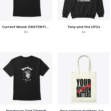
Current Mood: EXISTENTIAL CRISIS
Tony and the UFOs
$14
$41
Nardwuar Tee! 2 Sided!
Your opinion matters, Just not to me!