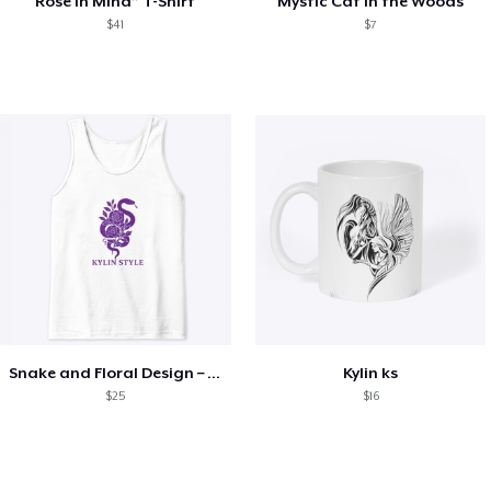
Rose in Mind” T-Shirt
Mystic Cat in the Woods
$41
$7
Snake and Floral Design – Unique Style
Kylin ks
$25
$16