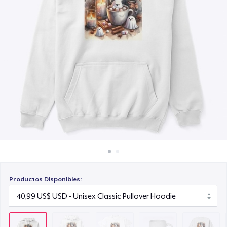
Cómo funciona
23,99 US$
Venda en todas partes
Mug
Venda lo que sea
15,99 US$
Unisex Classic Crewneck Sweatshirt
32,99 US$
Women's Classic Tee
23,99 US$
Classic Long Sleeve Tee
30,99 US$
Productos Disponibles: