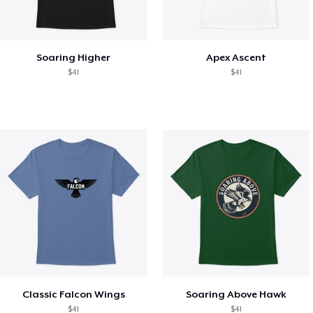
Soaring Higher
Apex Ascent
$41
$41
Classic Falcon Wings
Soaring Above Hawk
$41
$41