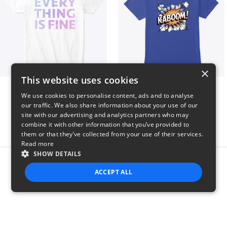
×
This website uses cookies
EVERY THING IS FINE
Kaboom
We use cookies to personalise content, ads and to analyse
$22
$23
our traffic. We also share information about your use of our
site with our advertising and analytics partners who may
combine it with other information that you’ve provided to
them or that they’ve collected from your use of their services.
Read more
SHOW DETAILS
Report this product
ACCEPT ALL
STRICTLY NECESSARY
PERFORMANCE
TARGETING
FUNCTIONALITY