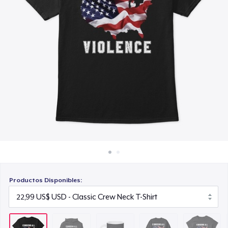
Cómo funciona
15,99 US$
Venda en todas partes
Unisex Classic Crewneck Sweatshirt
Venda lo que sea
32,99 US$
Women's Classic Tee
23,99 US$
Classic Long Sleeve Tee
30,99 US$
Productos Disponibles: