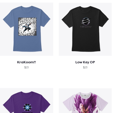
KraKoom!!
Low Key OP
$23
$23