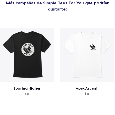
Más campañas de
Simple Tees For You
que podrían
gustarte:
Soaring Higher
Apex Ascent
$41
$41