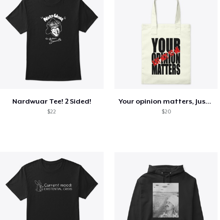
Nardwuar Tee! 2 Sided!
Your opinion matters, Just not to me!
$22
$20