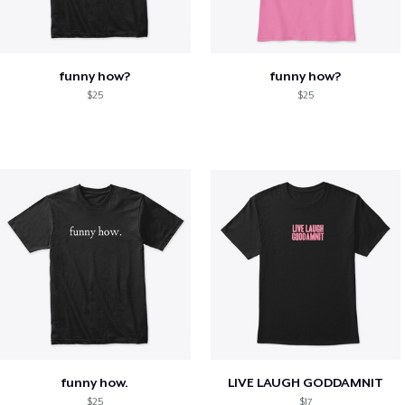
funny how?
funny how?
$25
$25
funny how.
LIVE LAUGH GODDAMNIT
$25
$17