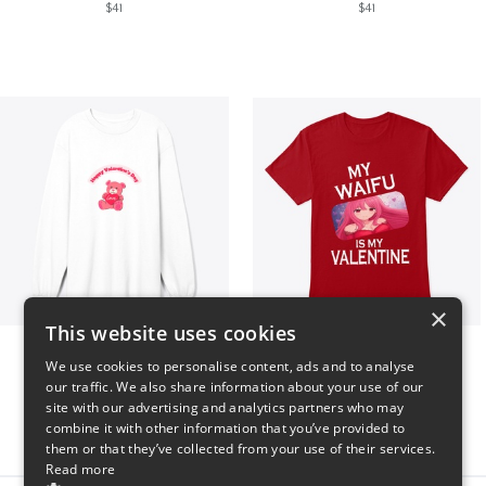
$41
$41
×
This website uses cookies
vday !
VALENTINE WAIFU
We use cookies to personalise content, ads and to analyse
$37
$25
our traffic. We also share information about your use of our
site with our advertising and analytics partners who may
combine it with other information that you’ve provided to
them or that they’ve collected from your use of their services.
Read more