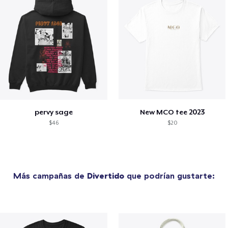
pervy sage
New MCO tee 2023
$46
$20
Más campañas de
Divertido
que podrían gustarte: