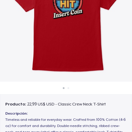
Cómo funciona
Venda en todas partes
Venda lo que sea
Producto:
22,99 US$ USD - Classic Crew Neck T-Shirt
Descripción:
Timeless and reliable for everyday wear. Crafted from 100% Cotton (4-6
oz) for comfort and durability. Double-needle stitching, ribbed crew-
neck, and tear-away label offer a classic, comfortable look. T-shirt fits