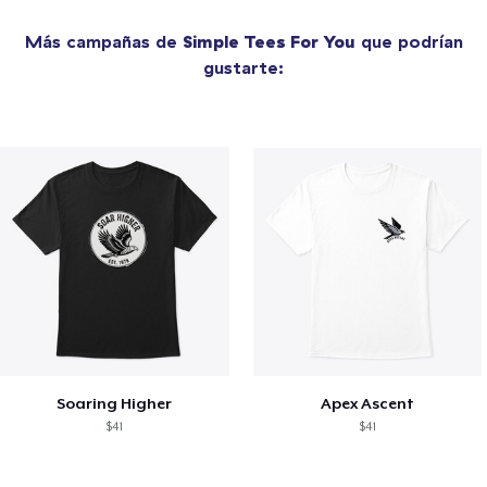
Más campañas de
Simple Tees For You
que podrían
gustarte:
Soaring Higher
Apex Ascent
$41
$41