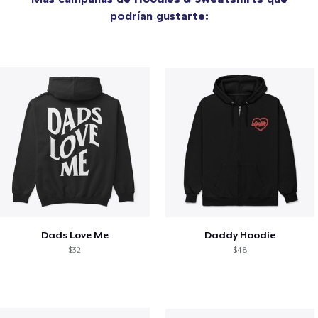
podrían gustarte:
Dads Love Me
Daddy Hoodie
$32
$48