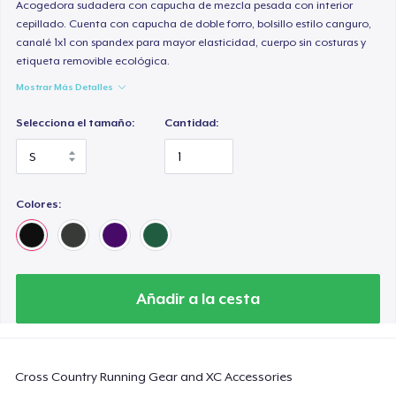
Comfort Colors 1717 | Classic Heavyweight T-Shirt
Acogedora sudadera con capucha de mezcla pesada con interior
cepillado. Cuenta con capucha de doble forro, bolsillo estilo canguro,
24,99 US$
canalé 1x1 con spandex para mayor elasticidad, cuerpo sin costuras y
etiqueta removible ecológica.
Classic Long Sleeve Tee
Mostrar Más Detalles
30,99 US$
Selecciona el tamaño:
Cantidad:
Next Level 3600 | Premium Ring-Spun Cotton T-Shirt
24,99 US$
Colores:
Añadir a la cesta
Cross Country Running Gear and XC Accessories