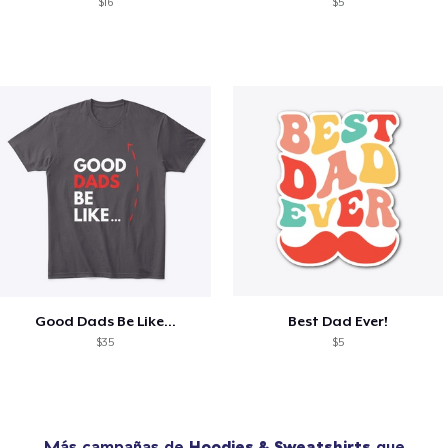
$16
$5
Good Dads Be Like...
Best Dad Ever!
$35
$5
Más campañas de
Hoodies & Sweatshirts
que