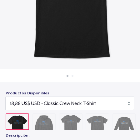
Cómo funciona
20,88 US$
Venda en todas partes
Kids Premium Tee
Venda lo que sea
19,88 US$
Classic Long Sleeve Tee
22,88 US$
Productos Disponibles:
Descripción: