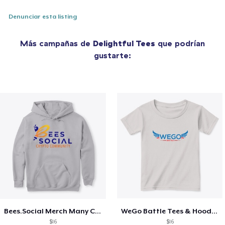
Denunciar esta listing
Más campañas de
Delightful Tees
que podrían
gustarte:
Bees.Social Merch Many Colors/Sizes
WeGo Battle Tees & Hoodies
$16
$16