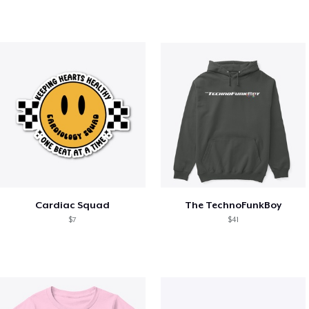
Cardiac Squad
The TechnoFunkBoy
$7
$41