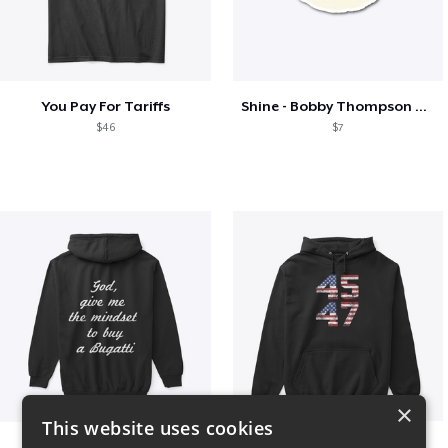
You Pay For Tariffs
Shine - Bobby Thompson Band Merch
$46
$7
×
This website uses cookies
B
Vintage 45-47 Design