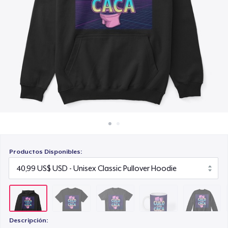
Cómo funciona
23,99 US$
Venda en todas partes
Mug
Venda lo que sea
15,99 US$
Unisex Classic Crewneck Sweatshirt
32,99 US$
Classic Long Sleeve Tee
30,99 US$
Productos Disponibles:
Descripción: