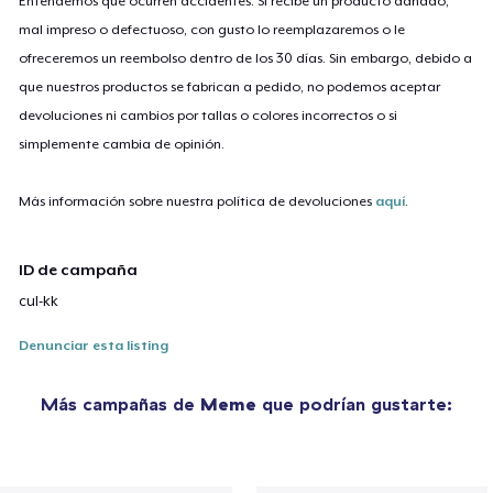
Entendemos que ocurren accidentes. Si recibe un producto dañado,
mal impreso o defectuoso, con gusto lo reemplazaremos o le
ofreceremos un reembolso dentro de los 30 días. Sin embargo, debido a
que nuestros productos se fabrican a pedido, no podemos aceptar
devoluciones ni cambios por tallas o colores incorrectos o si
simplemente cambia de opinión.
Más información sobre nuestra política de devoluciones
aquí
.
ID de campaña
cul-kk
Denunciar esta listing
Más campañas de
Meme
que podrían gustarte: