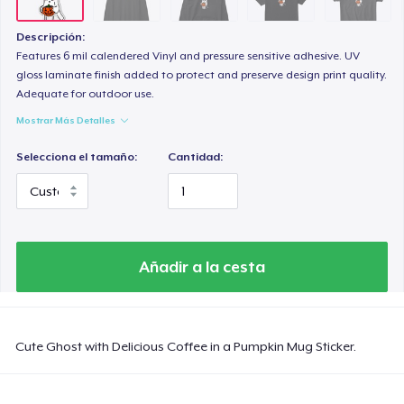
Heavy Tee
44,99 US$
Descripción:
Features 6 mil calendered Vinyl and pressure sensitive adhesive. UV
Tru Transfer Printed Classic Tee
gloss laminate finish added to protect and preserve design print quality.
Adequate for outdoor use.
27,99 US$
Mostrar Más Detalles
Comfort Colors 1717 | Classic Heavyweight T-Shirt
Selecciona el tamaño:
Cantidad:
24,99 US$
Classic Long Sleeve Tee
30,99 US$
Añadir a la cesta
Next Level 3600 | Premium Ring-Spun Cotton T-Shirt
24,99 US$
Cute Ghost with Delicious Coffee in a Pumpkin Mug Sticker.