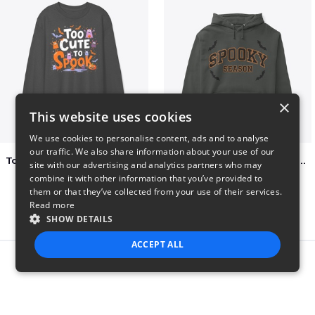
×
This website uses cookies
We use cookies to personalise content, ads and to analyse
our traffic. We also share information about your use of our
Too Cute to Spook Adorable Halloween Tee
Varsity Halloween Spooky Season Letter
site with our advertising and analytics partners who may
$37
$29
combine it with other information that you’ve provided to
them or that they’ve collected from your use of their services.
Read more
SHOW DETAILS
ACCEPT ALL
Report this product
STRICTLY NECESSARY
PERFORMANCE
TARGETING
FUNCTIONALITY