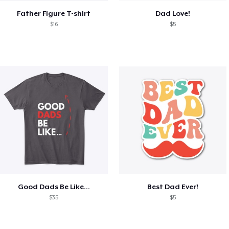
Father Figure T-shirt
Dad Love!
$16
$5
Good Dads Be Like...
Best Dad Ever!
$35
$5