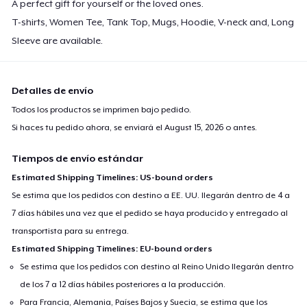
A perfect gift for yourself or the loved ones.
Premium Tank Top
T-shirts, Women Tee, Tank Top, Mugs, Hoodie, V-neck and, Long
22,99 US$
Sleeve are available.
Women's Boyfriend Tee
23,99 US$
Detalles de envío
Todos los productos se imprimen bajo pedido.
Classic Long Sleeve Tee
Si haces tu pedido ahora, se enviará el
August 15, 2026
o antes.
38,99 US$
Tiempos de envío estándar
Next Level 3600 | Premium Ring-Spun Cotton T-Shirt
Estimated Shipping Timelines: US-bound orders
25,99 US$
Se estima que los pedidos con destino a EE. UU. llegarán dentro de 4 a
7 días hábiles una vez que el pedido se haya producido y entregado al
Premium V-Neck Tee
transportista para su entrega.
25,83 US$
Estimated Shipping Timelines: EU-bound orders
Se estima que los pedidos con destino al Reino Unido llegarán dentro
de los 7 a 12 días hábiles posteriores a la producción.
Para Francia, Alemania, Países Bajos y Suecia, se estima que los