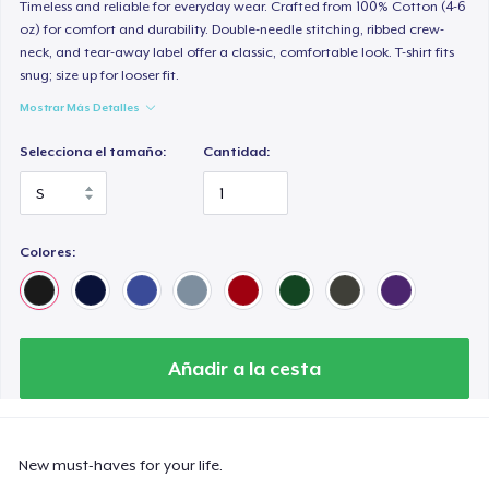
Premium V-Neck Tee
Timeless and reliable for everyday wear. Crafted from 100% Cotton (4-6
oz) for comfort and durability. Double-needle stitching, ribbed crew-
23,99 US$
neck, and tear-away label offer a classic, comfortable look. T-shirt fits
snug; size up for looser fit.
Women's Premium V-Neck Tee
Mostrar Más Detalles
23,99 US$
Selecciona el tamaño:
Cantidad:
Premium Long Sleeve Tee
38,99 US$
Colores:
Women's Comfort Tee
22,99 US$
Classic Tank Top
23,99 US$
Añadir a la cesta
Women's Flowy Tank Top
26,99 US$
New must-haves for your life.