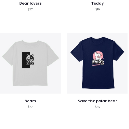
Bear lovers
Teddy
$27
$16
Bears
Save the polar bear
$27
$23