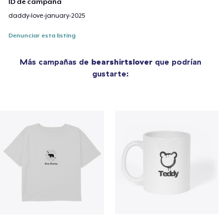
ID de campaña
daddy-love-january-2025
Denunciar esta listing
Más campañas de
bearshirtslover
que podrían
gustarte: