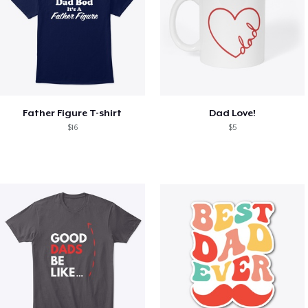
Father Figure T-shirt
Dad Love!
$16
$5