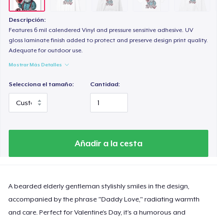
Heavy Tee
44,99 US$
Descripción:
Features 6 mil calendered Vinyl and pressure sensitive adhesive. UV
Tru transfer Printed Premium Tee
gloss laminate finish added to protect and preserve design print quality.
Adequate for outdoor use.
29,99 US$
Mostrar Más Detalles
Tru Transfer Printed Classic Tee
Selecciona el tamaño:
Cantidad:
27,99 US$
Comfort Colors 1717 | Classic Heavyweight T-Shirt
24,99 US$
Añadir a la cesta
Tru Transfer Unisex Crewneck Sweatshirt
40,99 US$
A bearded elderly gentleman stylishly smiles in the design,
Classic Long Sleeve Tee
30,99 US$
accompanied by the phrase "Daddy Love," radiating warmth
and care. Perfect for Valentine’s Day, it’s a humorous and