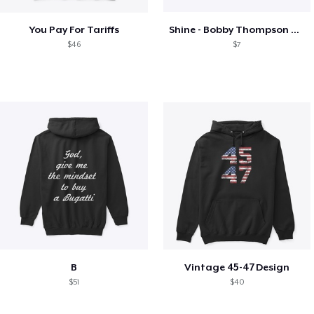
You Pay For Tariffs
Shine - Bobby Thompson Band Merch
$46
$7
B
Vintage 45-47 Design
$51
$40