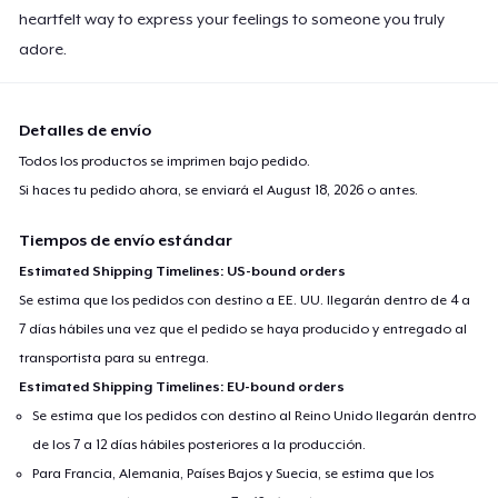
Next Level 3600 | Premium Ring-Spun Cotton T-Shirt
heartfelt way to express your feelings to someone you truly
24,99 US$
adore.
Detalles de envío
Todos los productos se imprimen bajo pedido.
Si haces tu pedido ahora, se enviará el
August 18, 2026
o antes.
Tiempos de envío estándar
Estimated Shipping Timelines: US-bound orders
Se estima que los pedidos con destino a EE. UU. llegarán dentro de 4 a
7 días hábiles una vez que el pedido se haya producido y entregado al
transportista para su entrega.
Estimated Shipping Timelines: EU-bound orders
Se estima que los pedidos con destino al Reino Unido llegarán dentro
de los 7 a 12 días hábiles posteriores a la producción.
Para Francia, Alemania, Países Bajos y Suecia, se estima que los