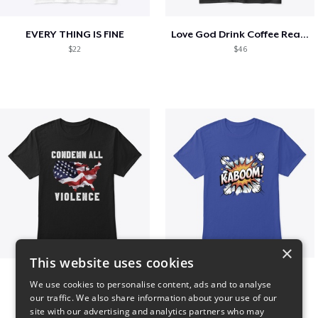
EVERY THING IS FINE
Love God Drink Coffee Read Books
$22
$46
×
This website uses cookies
Condemn All Violence
Kaboom
We use cookies to personalise content, ads and to analyse
$41
$23
our traffic. We also share information about your use of our
site with our advertising and analytics partners who may