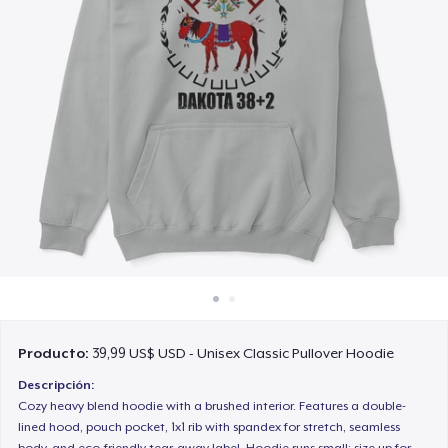
Cómo funciona
Venda en todas partes
Venda lo que sea
Producto:
39,99 US$ USD - Unisex Classic Pullover Hoodie
Descripción:
Cozy heavy blend hoodie with a brushed interior. Features a double-
lined hood, pouch pocket, 1x1 rib with spandex for stretch, seamless
body, and eco-friendly tear-away label. Hoodie runs small; size up for