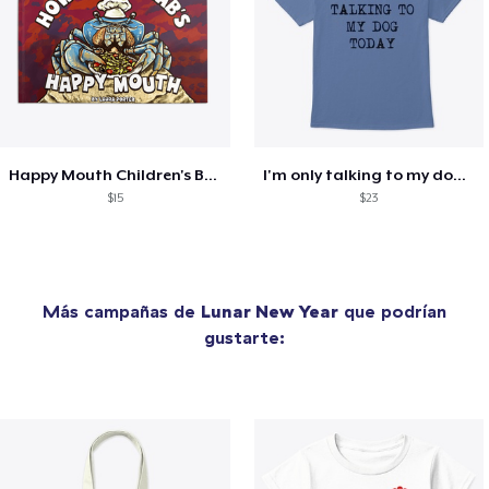
Happy Mouth Children's Book
I'm only talking to my dog today
$15
$23
Más campañas de
Lunar New Year
que podrían
gustarte: