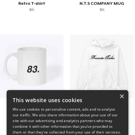
Retro T-shirt
N.T.S COMPANY MUG
$18
$16
×
This website uses cookies
King 83. Pennii Mug
Reverie Tales
We use cookies to personalise content, ads and to analyse
$16
$35
our traffic. We also share information about your use of our
site with our advertising and analytics partners who may
combine it with other information that you’ve provided to
them or that they’ve collected from your use of their services.