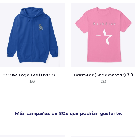
HC Owl Logo Tee (OVO Owl Type)
DarkStar (Shadow Star) 2.0
$33
$23
Más campañas de
80s
que podrían gustarte: