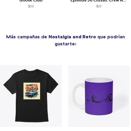
Goose Club
Episode 50 Classic Crew Neck T-Shirt
$20
$23
Más campañas de
Nostalgia and Retro
que podrían
gustarte: