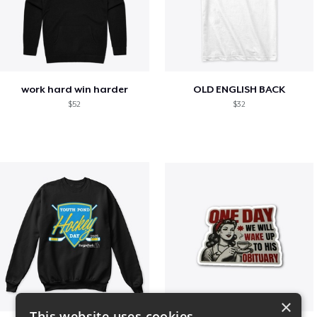
work hard win harder
OLD ENGLISH BACK
$52
$32
×
This website uses cookies