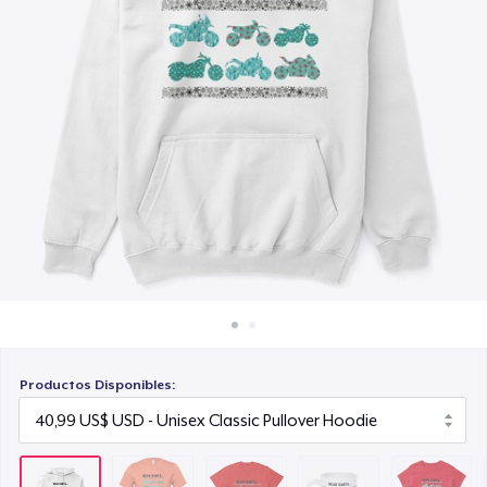
Cómo funciona
23,99 US$
Venda en todas partes
Mug
Venda lo que sea
15,99 US$
Women's Classic Tee
23,99 US$
Comfort Colors 1717 | Classic Heavyweight T-Shirt
24,99 US$
Productos Disponibles: