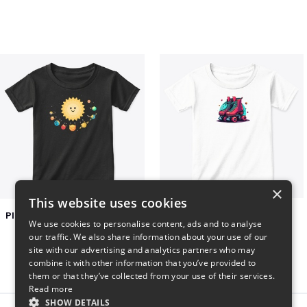
×
This website uses cookies
Planets toasting marshmallows
Retro Roller Skates
We use cookies to personalise content, ads and to analyse
$22
$22
our traffic. We also share information about your use of our
site with our advertising and analytics partners who may
combine it with other information that you’ve provided to
them or that they’ve collected from your use of their services.
Read more
SHOW DETAILS