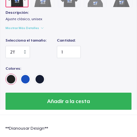
Heavy Tee
44,99 US$
Descripción:
Ajuste clásico, unisex
Kids Premium Tee
Mostrar Más Detalles
22,99 US$
Selecciona el tamaño:
Cantidad:
Tru Transfer Printed Classic Tee
24,99 US$
Colores:
Classic Long Sleeve Tee
30,99 US$
Eco Unisex Tee
Añadir a la cesta
33,99 US$
Next Level 3600 | Premium Ring-Spun Cotton T-Shirt
24,99 US$
**Dianousar Design**