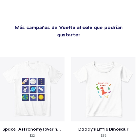
Más campañas de
Vuelta al cole
que podrían
gustarte:
Space | Astronomy lover nice summer tee
Daddy's Little Dinosaur
$22
$28