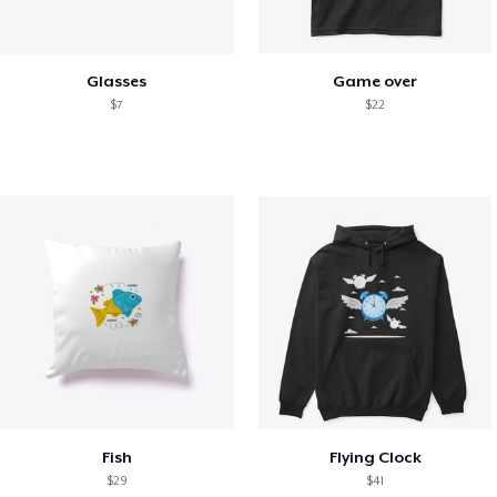
Glasses
Game over
$7
$22
Fish
Flying Clock
$29
$41