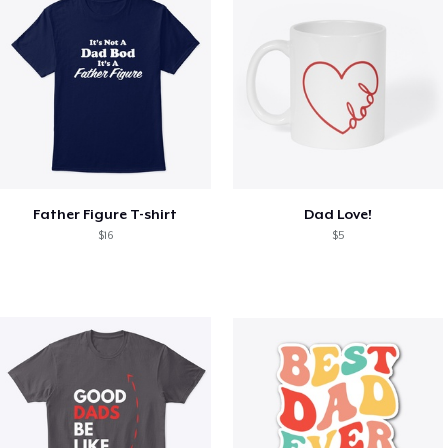
Father Figure T-shirt
Dad Love!
$16
$5