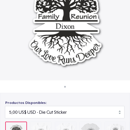
Cómo funciona
28,26 US$
Venda en todas partes
Classic Crew Neck T-Shirt
Venda lo que sea
16,00 US$
Kids Premium Tee
21,99 US$
Baby Premium Onesie
27,99 US$
Productos Disponibles: