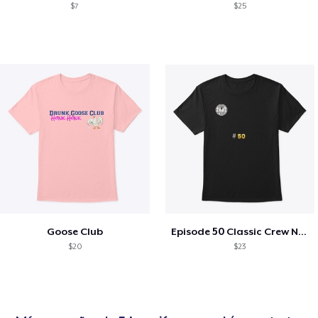
$7
$25
Goose Club
Episode 50 Classic Crew Neck T-Shirt
$20
$23