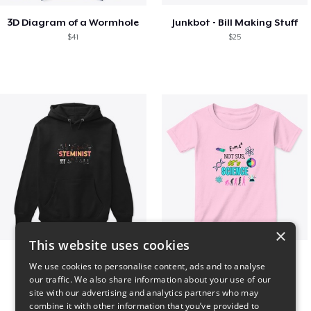
3D Diagram of a Wormhole
Junkbot - Bill Making Stuff
$41
$25
×
This website uses cookies
Steminist
NOT SUS, it's SCIENCE
We use cookies to personalise content, ads and to analyse
$41
$22
our traffic. We also share information about your use of our
site with our advertising and analytics partners who may
combine it with other information that you’ve provided to