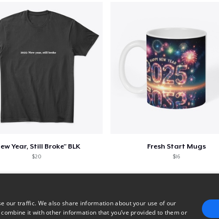
ew Year, Still Broke" BLK
Fresh Start Mugs
$20
$16
e our traffic. We also share information about your use of our
 combine it with other information that you’ve provided to them or