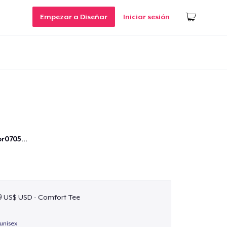
Empezar a Diseñar
Iniciar sesión
r0705...
9 US$ USD - Comfort Tee
unisex