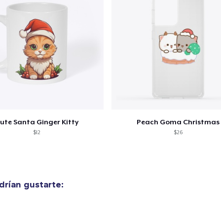
ute Santa Ginger Kitty
Peach Goma Christmas
$12
$26
rían gustarte: