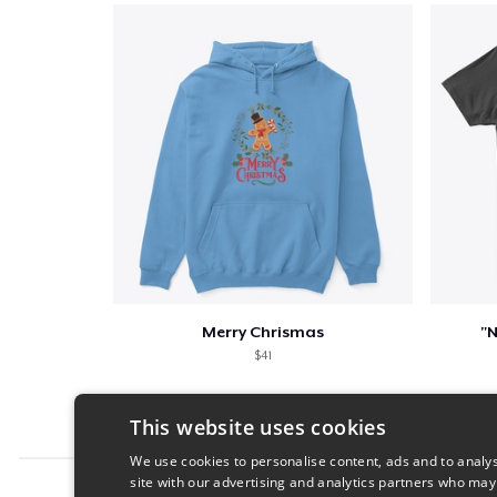
Merry Chrismas
"N
$41
This website uses cookies
We use cookies to personalise content, ads and to analys
site with our advertising and analytics partners who may
Report this product