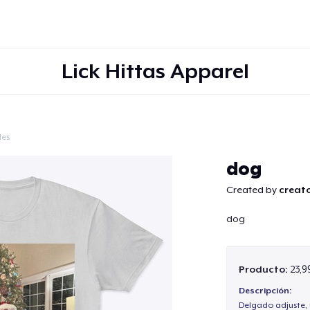
Lick Hittas Apparel
les
Continuar
dog
Created by
creato
dog
Producto:
23,9
Descripción:
Delgado adjuste, 