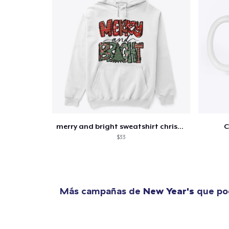
merry and bright sweatshirt christmas
C
$33
Más campañas de
New Year's
que pod