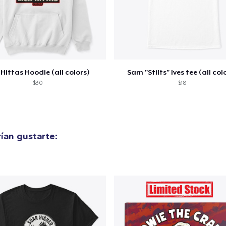
lo añadido al
carrito
 Hittas Hoodie (all colors)
Sam "Stilts" Ives tee (all col
$30
$18
alizar y pagar pedido
Seguir com
ían gustarte: