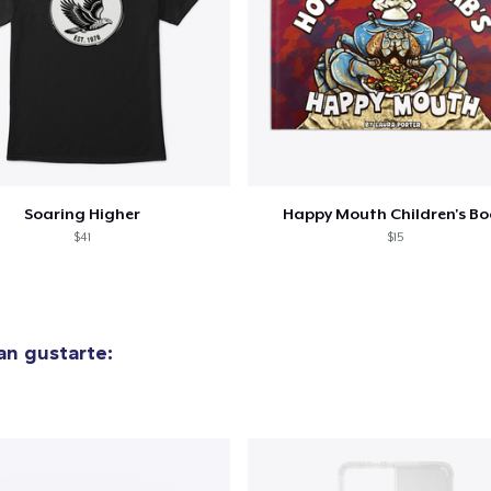
Soaring Higher
Happy Mouth Children's B
$41
$15
n gustarte: