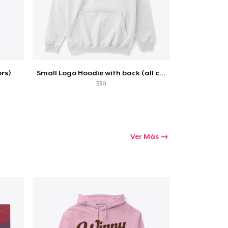
Ir al carrito
ors)
Small Logo Hoodie with back (all colors)
$30
Cant.
prando
Ver Más