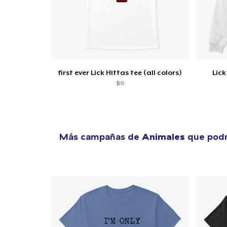
1
artícu
first ever Lick Hittas tee (all colors)
Lick
$18
Fin
Más campañas de
Animales
que podr