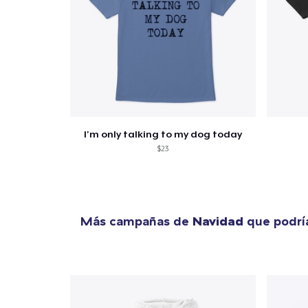
I'm only talking to my dog today
$23
Más campañas de
Navidad
que podría