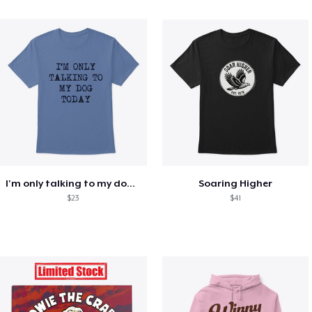
I'm only talking to my dog today
Soaring Higher
$23
$41