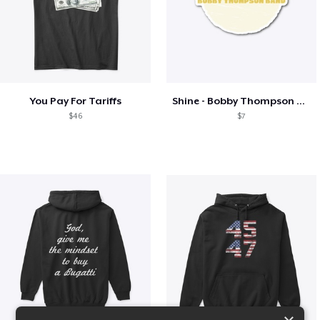
You Pay For Tariffs
Shine - Bobby Thompson Band Merch
$46
$7