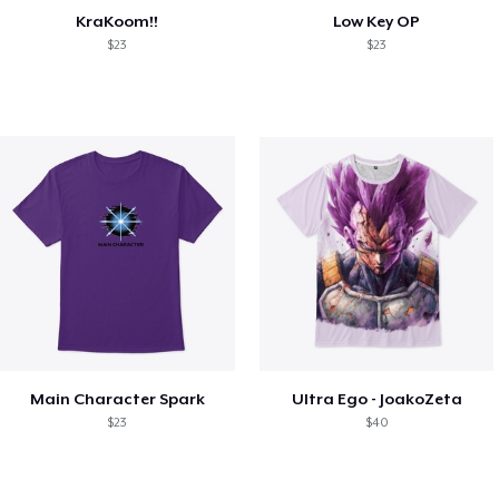
KraKoom!!
Low Key OP
$23
$23
Main Character Spark
Ultra Ego - JoakoZeta
$23
$40