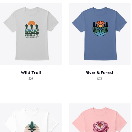
Wild Trail
River & Forest
$23
$23