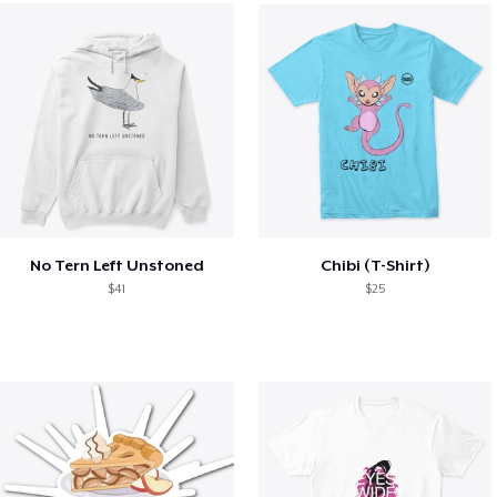
No Tern Left Unstoned
Chibi (T-Shirt)
$41
$25