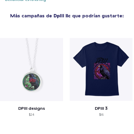
Más campañas de
DpIII llc
que podrían gustarte:
DPIII designs
DPIII 3
$24
$16