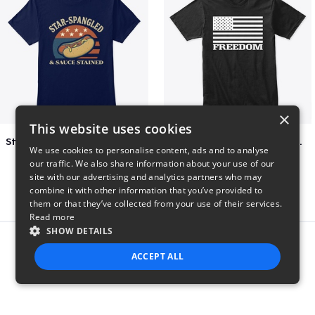
×
This website uses cookies
Star-Spangled &amp; Sauce Stained
FREEDOM FLAG TSHIRT BLACK
We use cookies to personalise content, ads and to analyse
$5
$26
our traffic. We also share information about your use of our
site with our advertising and analytics partners who may
combine it with other information that you’ve provided to
them or that they’ve collected from your use of their services.
Read more
SHOW DETAILS
Report this product
ACCEPT ALL
STRICTLY NECESSARY
PERFORMANCE