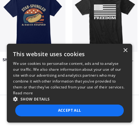
×
This website uses cookies
Star-Spangled &amp; Sauce Stained
FREEDOM FLAG TSHIRT BLACK
We use cookies to personalise content, ads and to analyse
$5
$26
our traffic. We also share information about your use of our
site with our advertising and analytics partners who may
combine it with other information that you’ve provided to
them or that they’ve collected from your use of their services.
Read more
SHOW DETAILS
Report this product
ACCEPT ALL
STRICTLY NECESSARY
PERFORMANCE