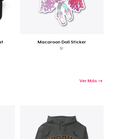
at
Macaroon Doll Sticker
$7
Ver Más