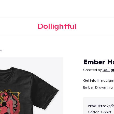
Dollightful
een
Continuar
Ember H
Created by
Dollig
Get into the autumn
Ember. Drawn in a v
Producto:
24,9
Cotton T-Shirt