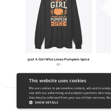
Just A Girl Who Loves Pumpkin Spice
$37
This website uses cookies
We use cookies to personalise content, ads and to analys
site with our advertising and analytics partners who may
Report this product
that they’ve collected from your use of their services.
Re
SHOW DETAILS