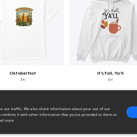
Oktoberfest
It’s Fall, Ya’ll
$41
$41
e our traffic. We also share information about your use of our
 combine it with other information that you’ve provided to them or
ad more