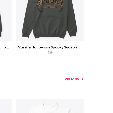
Too Cute to Spook Adorable Halloween Tee
Varsity Halloween Spooky Season Letter
$29
Ver Más