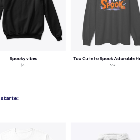
Spooky vibes
$35
$37
starte: