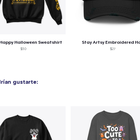
Happy Halloween Sweatshirt
Stay Artsy Embroidered H
$30
$27
rían gustarte: