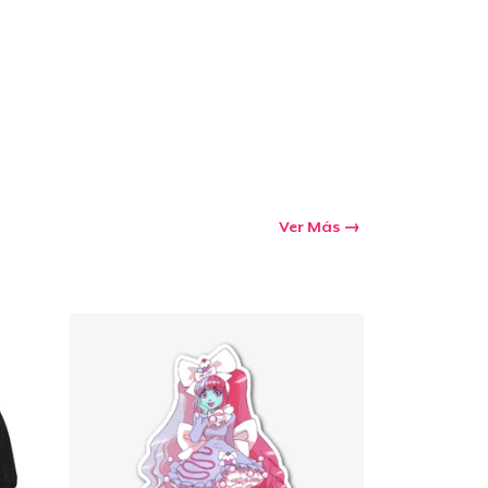
Ver Más
Ir al carrito
Cant.
prando