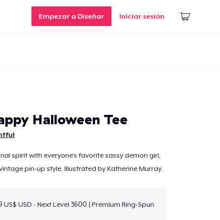
Empezar a Diseñar
Iniciar sesión
appy Halloween Tee
htful
al spirit with everyone’s favorite sassy demon girl,
intage pin-up style. Illustrated by Katherine Murray.
9 US$ USD - Next Level 3600 | Premium Ring-Spun