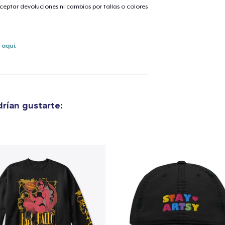
eptar devoluciones ni cambios por tallas o colores
s
aquí
.
rían gustarte:
lo añadido al
carrito
alizar y pagar pedido
Seguir com