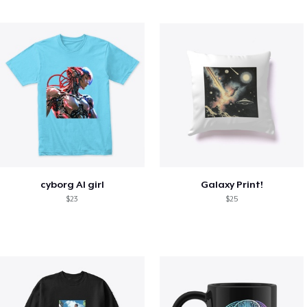
cyborg AI girl
Galaxy Print!
$23
$25