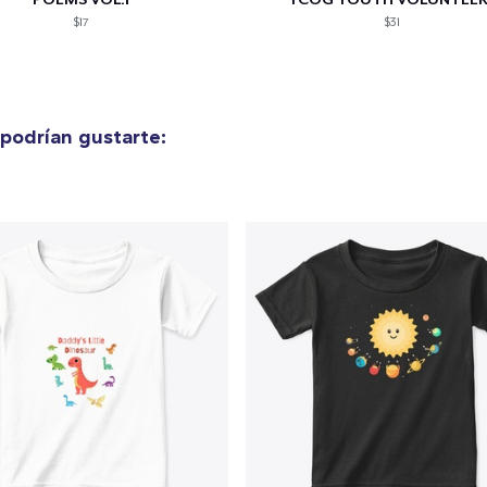
$17
$31
podrían gustarte: