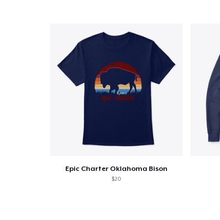
1
artícu
Epic Charter Oklahoma Bison
Fin
$20