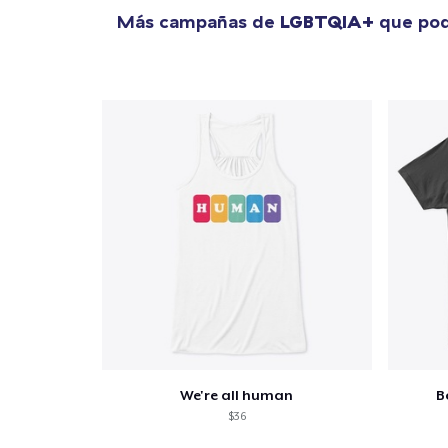
Más campañas de
LGBTQIA+
que pod
We're all human
B
$36