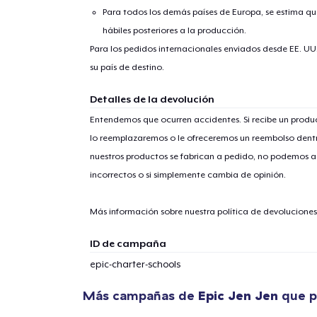
Para todos los demás países de Europa, se estima que
hábiles posteriores a la producción.
Para los pedidos internacionales enviados desde EE. UU
su país de destino.
Detalles de la devolución
Entendemos que ocurren accidentes. Si recibe un prod
lo reemplazaremos o le ofreceremos un reembolso dentr
nuestros productos se fabrican a pedido, no podemos ac
incorrectos o si simplemente cambia de opinión.
Más información sobre nuestra política de devolucione
ID de campaña
epic-charter-schools
Más campañas de
Epic Jen Jen
que p