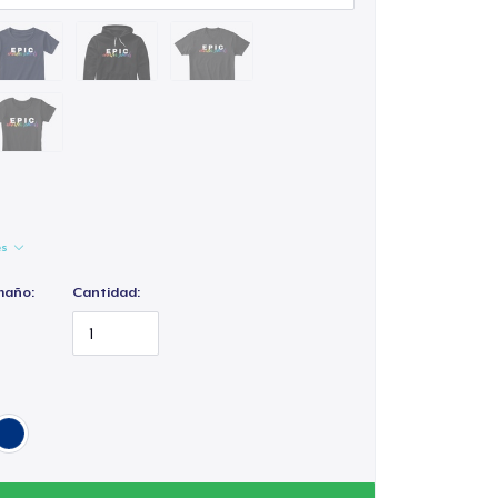
es
maño:
Cantidad: