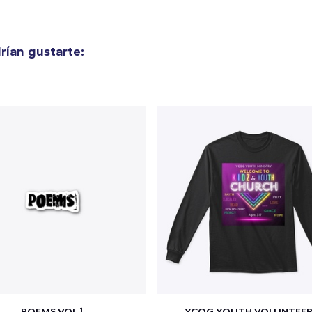
ían gustarte:
POEMS VOL.1
YCOG YOUTH VOLUNTEER