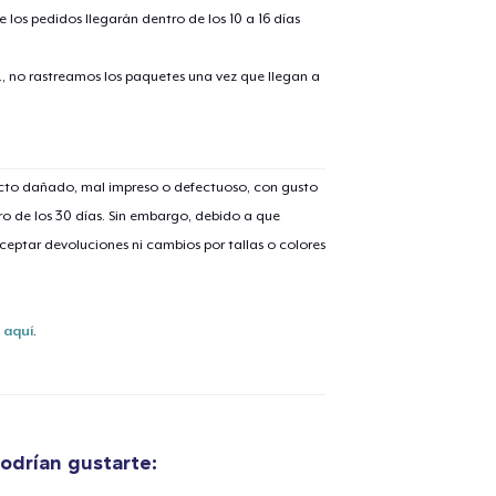
 los pedidos llegarán dentro de los 10 a 16 días
., no rastreamos los paquetes una vez que llegan a
ucto dañado, mal impreso o defectuoso, con gusto
o de los 30 días. Sin embargo, debido a que
eptar devoluciones ni cambios por tallas o colores
s
aquí
.
odrían gustarte: