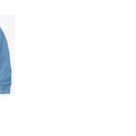
Ir al carrito
Cant.
prando