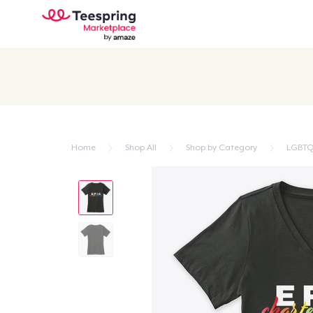
Home
Shop All
Shop by Category
LGBTQ