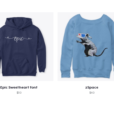
lo añadido al
carrito
Epic Sweetheart font
zSpace
alizar y pagar pedido
Seguir com
$30
$40
Women's Premium V-Neck Tee
17,99 US$