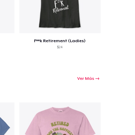
F**k Retirement (Ladies)
$24
Ver Más