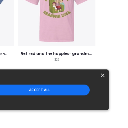
Retirement 365 days of summer vacation
Retired and the happiest grandma ever
$22
×
ACCEPT ALL