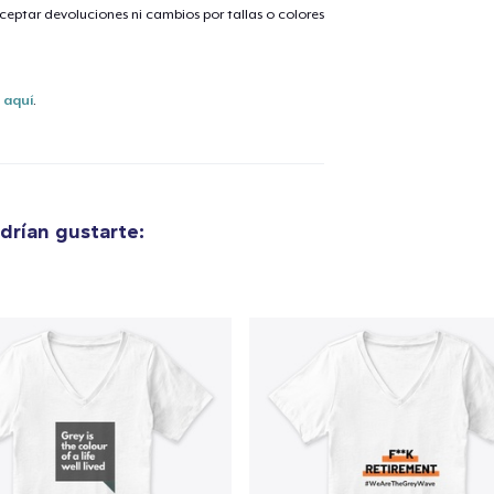
eptar devoluciones ni cambios por tallas o colores
lo añadido al
carrito
s
aquí
.
alizar y pagar pedido
Seguir com
rían gustarte: