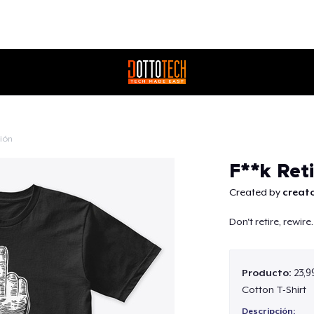
ción
Continuar
F**k Ret
Created by
creato
Don't retire, rewire.
Producto:
23,9
Cotton T-Shirt
Descripción: