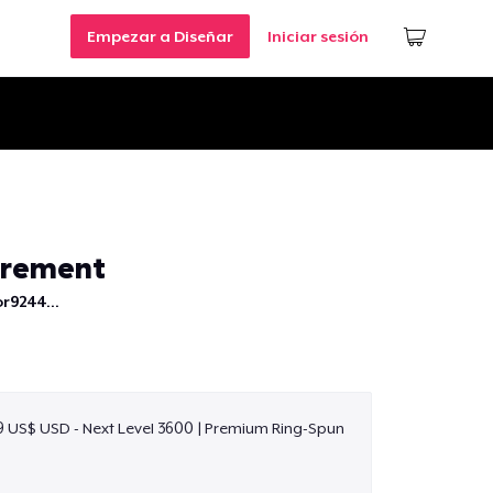
Empezar a Diseñar
Iniciar sesión
irement
r9244...
9 US$ USD - Next Level 3600 | Premium Ring-Spun