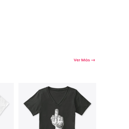
Ir al carrito
Cant.
prando
Ver Más