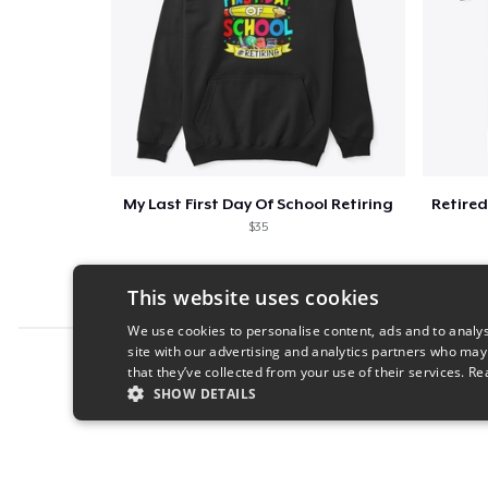
My Last First Day Of School Retiring
$35
This website uses cookies
We use cookies to personalise content, ads and to analys
site with our advertising and analytics partners who may
Report this product
that they’ve collected from your use of their services.
Re
SHOW DETAILS
STRICTLY NECESSARY
PERFORMANC