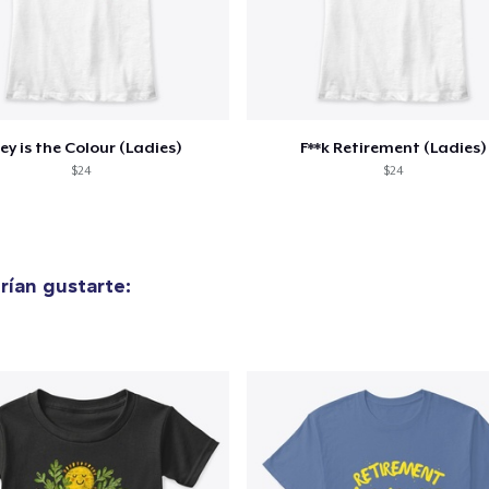
ey is the Colour (Ladies)
F**k Retirement (Ladies)
$24
$24
ían gustarte: