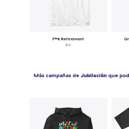
F**k Retirement
Gr
$24
Más campañas de
Jubilación
que podr