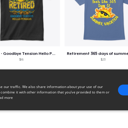
Retired - Goodbye Tension Hello Pension
$16
$23
e our traffic. We also share information about your use of our
 combine it with other information that you’ve provided to them or
ad more
E
TARGETING
FUNCTIONALITY
UNCLASSIFIED