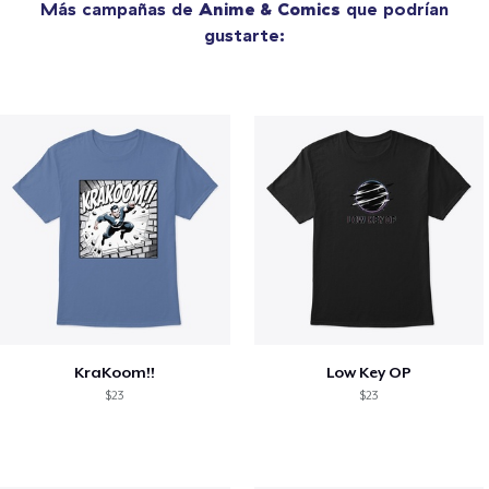
Más campañas de
Anime & Comics
que podrían
gustarte:
KraKoom!!
Low Key OP
$23
$23