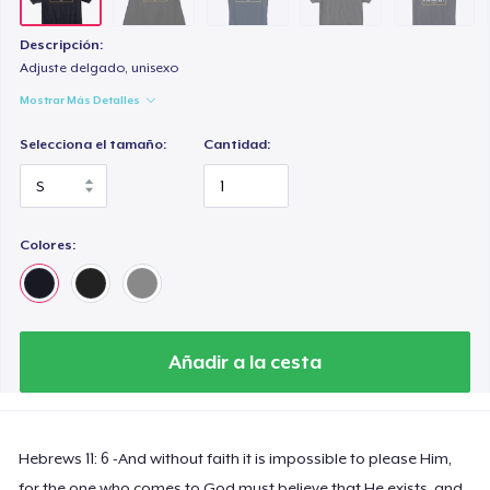
Descripción:
Adjuste delgado, unisexo
Mostrar Más Detalles
Selecciona el tamaño:
Cantidad:
Colores:
Añadir a la cesta
Hebrews 11: 6 -And without faith it is impossible to please Him,
for the one who comes to God must believe that He exists, and