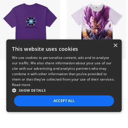
×
This website uses cookies
We use cookies to personalise content, ads and to analyse
our traffic. We also share information about your use of our
Main Character Spark
Ultra Ego - JoakoZeta
site with our advertising and analytics partners who may
$23
$40
combine it with other information that you’ve provided to
them or that they’ve collected from your use of their services.
Read more
SHOW DETAILS
ACCEPT ALL
Report this product
STRICTLY NECESSARY
PERFORMANCE
TARGETING
FUNCTIONALITY