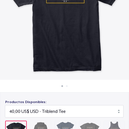
Cómo funciona
30,00 US$
Venda en todas partes
Kids Premium Tee
Venda lo que sea
25,00 US$
Premium Tank Top
30,00 US$
Next Level 3600 | Premium Ring-Spun Cotton T-Shirt
30,00 US$
Productos Disponibles: