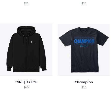
$26
$30
TSNL | Its LIfe.
Champion
$48
$30