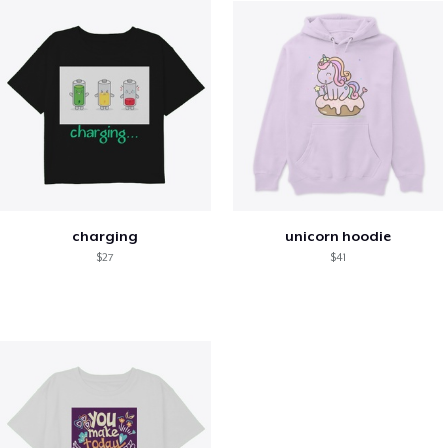
charging
unicorn hoodie
$27
$41