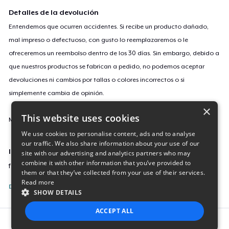
Detalles de la devolución
Entendemos que ocurren accidentes. Si recibe un producto dañado,
mal impreso o defectuoso, con gusto lo reemplazaremos o le
ofreceremos un reembolso dentro de los 30 días. Sin embargo, debido a
que nuestros productos se fabrican a pedido, no podemos aceptar
devoluciones ni cambios por tallas o colores incorrectos o si
simplemente cambia de opinión.
×
This website uses cookies
Más información sobre nuestra política de devoluciones
aquí
.
We use cookies to personalise content, ads and to analyse
our traffic. We also share information about your use of our
ID de campaña
site with our advertising and analytics partners who may
combine it with other information that you’ve provided to
festive-wreath-minimalist-t-sh
them or that they’ve collected from your use of their services.
Read more
Denunciar esta listing
SHOW DETAILS
ACCEPT ALL
Report this product