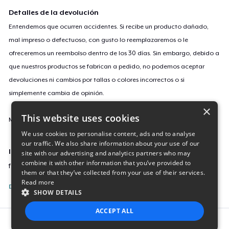
Detalles de la devolución
Entendemos que ocurren accidentes. Si recibe un producto dañado,
mal impreso o defectuoso, con gusto lo reemplazaremos o le
ofreceremos un reembolso dentro de los 30 días. Sin embargo, debido a
que nuestros productos se fabrican a pedido, no podemos aceptar
devoluciones ni cambios por tallas o colores incorrectos o si
simplemente cambia de opinión.
×
This website uses cookies
Más información sobre nuestra política de devoluciones
aquí
.
We use cookies to personalise content, ads and to analyse
our traffic. We also share information about your use of our
ID de campaña
site with our advertising and analytics partners who may
combine it with other information that you’ve provided to
festive-wreath-minimalist-t-sh
them or that they’ve collected from your use of their services.
Read more
Denunciar esta listing
SHOW DETAILS
ACCEPT ALL
Report this product