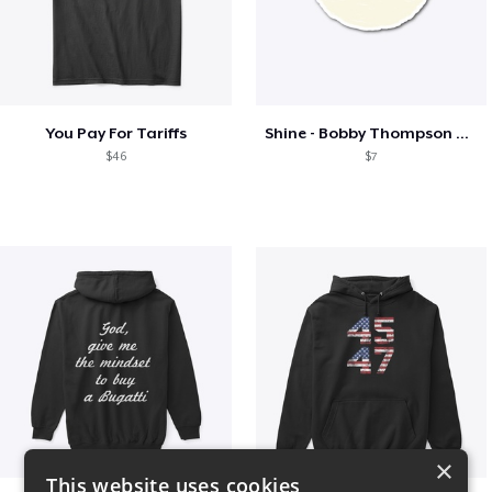
You Pay For Tariffs
Shine - Bobby Thompson Band Merch
$46
$7
×
This website uses cookies