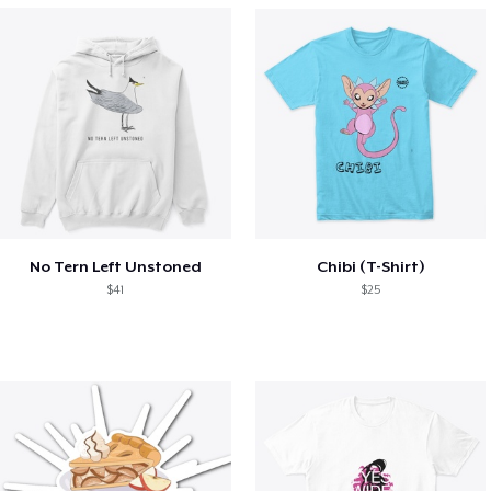
No Tern Left Unstoned
Chibi (T-Shirt)
$41
$25