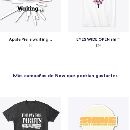
Apple Pie is waiting...
EYES WIDE OPEN shirt
$6
$24
Más campañas de
New
que podrían gustarte: